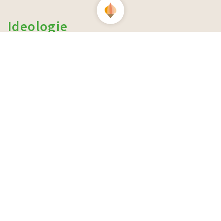
Ideologie
経営理念
土から育て、作物と環境
地域の循環を探求する