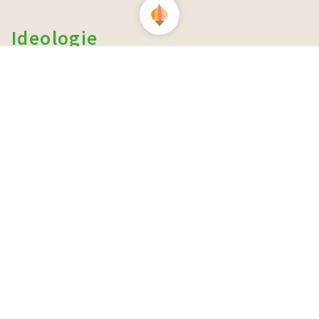
Ideologie
経営理念
土から育て、作物と環境
地域の循環を探求する